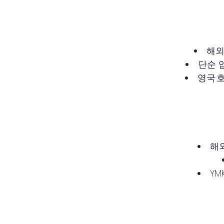
해외
단순 
영국·
해외
YM