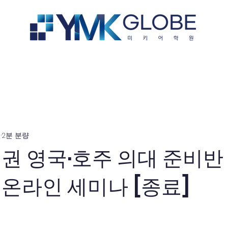
bout us
교육과정
유학영어
일
2분 분량
권 영국·호주 의대 준비반 
온라인 세미나 [종료]