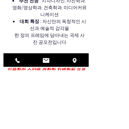
추천 전공 :
 시각디자인, 사진학과, 
영화/영상학과, 건축학과, 미디어커뮤
니케이션
대회 특징 : 
자신만의 독창적인 시
선과 예술적 감각을
한 장의 프레임에 담아내는 국제 사
진 공모전입니다.
예술 계열 포트폴리오의 공인된 성과로 
활용할 수 있으며,
인문학적 소양을 결합한 차별화된 프로
필을 완성
해 줍니다.
💡 YMK 글로브가 제안하는 스펙 
빌딩 전략
비교과 활동은 무조건 많이 참여하는 것
보다
"나의 전공 방향성(Major Suitability)과