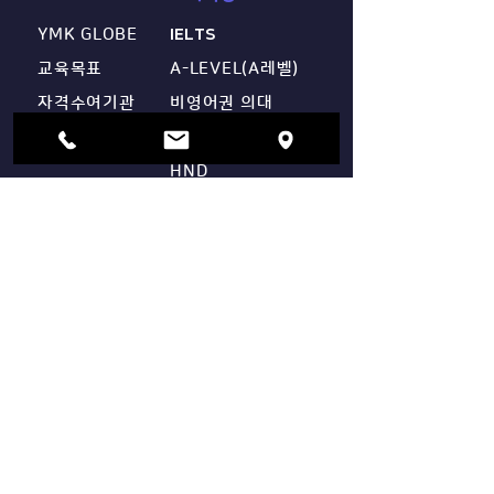
YMK GLOBE
IELTS
[센터 공지] 2026년 10월
2026 글로벌 경
A레벨·IGCSE 시험 신청 안
인업 오픈! 영미
교육목표
A-LEVEL(A레벨)
내
격을 위한 차별
자격수여기관
비영어권 의대
스펙(EC) 완성
오시는길
BTEC(비텍)
HND
UNSW 파운데이션
​유학영어
​커뮤니티
IELTS
공지사항
온라인 상담
오퍼현황
​수료후기