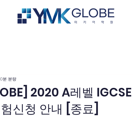
bout us
교육과정
유학영어
0분 분량
OBE] 2020 A레벨 IGCSE /
 시험신청 안내 [종료]