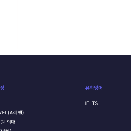
정
​유학영어
IELTS
[센터 공지] 2026년 10월 A레
20
VEL(A레벨)
벨·IGCSE 시험 신청 안내
오픈
권 의대
차별