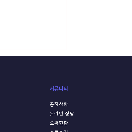
​커뮤니티
공지사항
26 글로벌 경시대회 라인업
온라인 상담
! 영미 명문대 합격을 위한
오퍼현황
화된 비교과 스펙(EC) 완