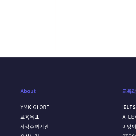
About
교육과
YMK GLOBE
IELTS
[세미나 안내] 영국 명문대 &
교육목표
A-LE
영국 의대 A레벨·BTEC·HND
자격수여기관
비영어
온라인 세미나 (2026.07.10)