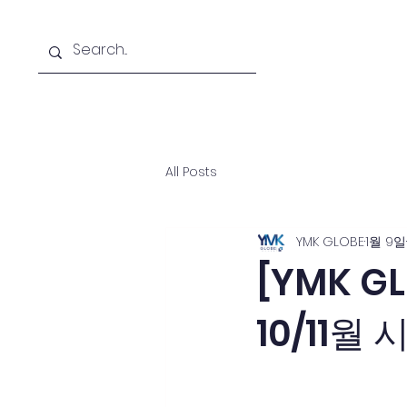
Home
A
All Posts
YMK GLOBE
1월 9일
[YMK GL
10/11월