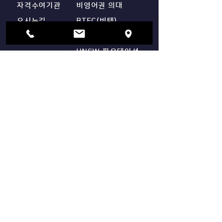
내
격을 위한 차별
자격수여기관
비영어권 의대
스펙(EC) 완성
오시는길
BTEC(비텍)
HND
UNSW 파운데이션
​유학영어
​커뮤니티
IELTS
공지사항
온라인 상담
오퍼현황
​수료후기