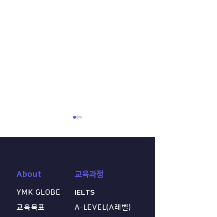
About
교육과정
YMK GLOBE
IELTS
[센터 공지] 2026년 10월
2026 글로벌 경
A레벨·IGCSE 시험 신청 안
인업 오픈! 영미
교육목표
A-LEVEL(A레벨)