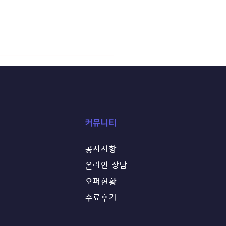
​커뮤니티
공지사항
26 글로벌 경시대회 라인업
온라인 상담
! 영미 명문대 합격을 위한
오퍼현황
화된 비교과 스펙(EC) 완
​수료후기