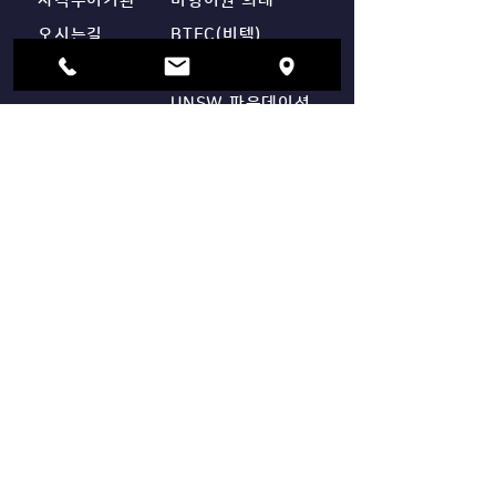
자격수여기관
비영어권 의대
스펙(EC) 완성
오시는길
BTEC(비텍)
HND
UNSW 파운데이션
​유학영어
​커뮤니티
IELTS
공지사항
온라인 상담
오퍼현황
​수료후기