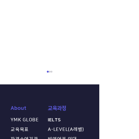
About
교육과정
YMK GLOBE
IELTS
[센터 공지] 2026년 10월
2026 글로벌 경
A레벨·IGCSE 시험 신청 안
인업 오픈! 영미
교육목표
A-LEVEL(A레벨)
내
격을 위한 차별