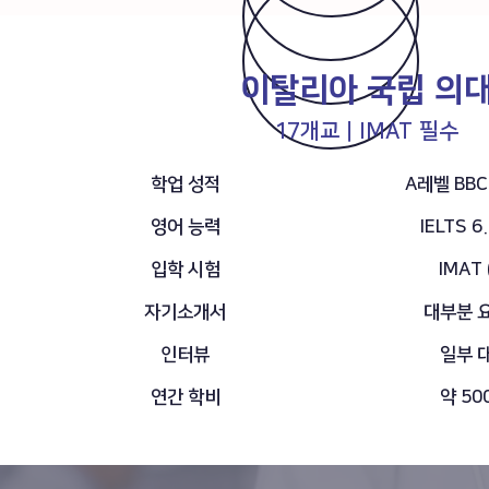
이탈리아 국립 의
17개교｜IMAT 필수
학업 성적
A레벨 BBC
영어 능력
IELTS 6
​입학 시험
IMAT
자기소개서
대부분 
인터뷰
일부 
연간 학비
약 5