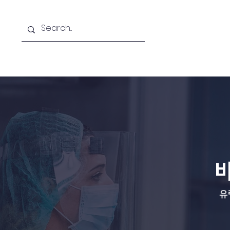
Home
A
유