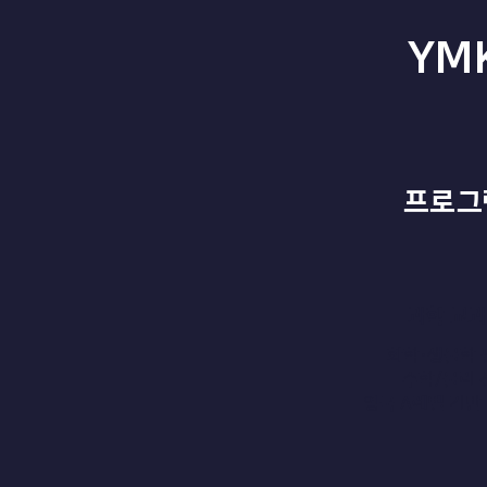
YM
프로그
​과학 교
화학·생물학 
수학/물리 
​영국 A레벨 기