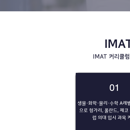
IMA
IMAT 커리큘
01
생물·화학·물리·수학 A레벨
으로 헝가리, 폴란드, 체코
럽 의대 입시 과목 