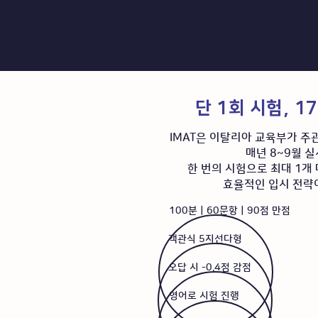
​단 1회 시험, 
IMAT은 이탈리아 교육부가 주
매년 8~9월 
한 번의 시험으로 최대 1개
​효율적인 입시 전략이
100분｜60문항｜90점 만점
객관식 5지선다형
오답 시 -0.4점 감점
영어로 시험 진행