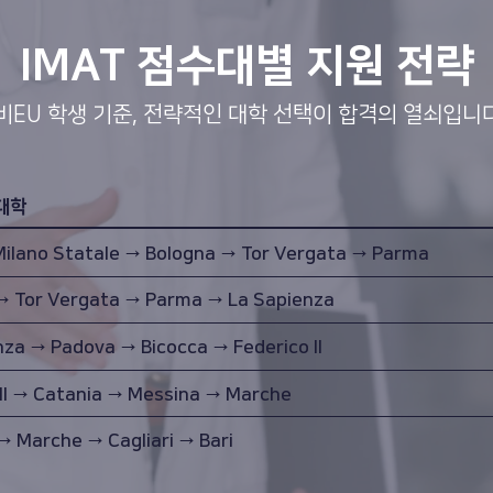
IMAT 점수대별 지원 전략
비EU 학생 기준, 전략적인 대학 선택이 합격의 열쇠입니
대학
Milano Statale → Bologna → Tor Vergata → Parma
→ Tor Vergata → Parma → La Sapienza
nza → Padova → Bicocca → Federico II
 II → Catania → Messina → Marche
→ Marche → Cagliari → Bari