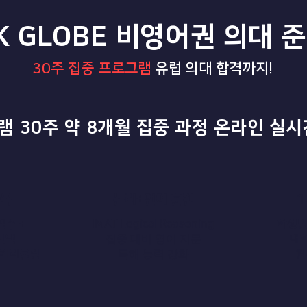
K GLOBE 비영어권 의대 
30주 집중 프로그램
유럽 의대 합격까지!
램 30주 약 8개월 집중 과정 온라인 실시
과목
논리+언어 훈련
1
필수 +
IMAT Logical Reasoning
학생별
집중 대비 영어 지문
선택
대
​독해 능력 강화
반 커리큘럼
​