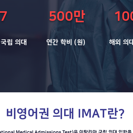
7
500만
10
 국립 의대
연간 학비 (원)
해외 의
비영어권 의대 IMAT란?
national Medical Admissions Test)은 이탈리아 국립 의대 입