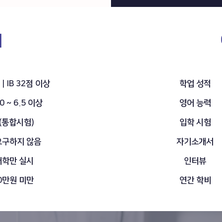
대
｜IB 32점 이상
학업 성적
.0 ~ 6.5 이상
영어 능력
 (통합시험)
​입학 시험
요구하지 않음
자기소개서
대학만 실시
인터뷰
00만원 미만
연간 학비