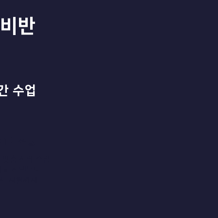
준비반
간 수업
:1 컨설팅
 맞춤 전략 수립
학교 선택부터
원서 지원까지